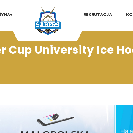
ŻYNA▾
REKRUTACJA
KO
 Cup University Ice Ho