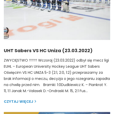
UHT Sabers VS HC Uniza (23.03.2022)
ZWYCIĘSTWO ‼️‼️‼️‼️ Wczoraj (23.03.2022) odbył się mecz ligi
EUHL – European University Hockey League UHT Sabers
Oświęcim VS HC UNIZA 5-3 (2:1, 2:0, 1:2) przepraszamy za
brak informacji o meczu, decyzja o jego rozegraniu zapadła
na chwilę przed nim. Bramki: 1:0Dudkiewicz K. – Piankrat Y.
11, 1:1 Janak M.-Valasek D.-Ondraski M. 15, 2:1 Fus…
CZYTAJ WIĘCEJ