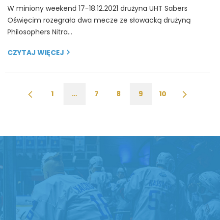
W miniony weekend 17-18.12.2021 drużyna UHT Sabers
Oświęcim rozegrała dwa mecze ze słowacką drużyną
Philosophers Nitra…
CZYTAJ WIĘCEJ
1
…
7
8
9
10