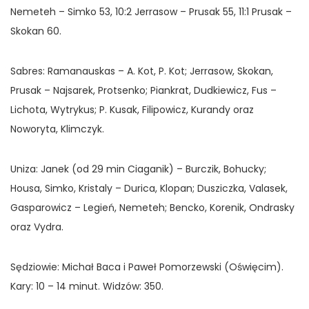
Nemeteh – Simko 53, 10:2 Jerrasow – Prusak 55, 11:1 Prusak –
Skokan 60.
Sabres: Ramanauskas – A. Kot, P. Kot; Jerrasow, Skokan,
Prusak – Najsarek, Protsenko; Piankrat, Dudkiewicz, Fus –
Lichota, Wytrykus; P. Kusak, Filipowicz, Kurandy oraz
Noworyta, Klimczyk.
Uniza: Janek (od 29 min Ciaganik) – Burczik, Bohucky;
Housa, Simko, Kristaly – Durica, Klopan; Dusziczka, Valasek,
Gasparowicz – Legień, Nemeteh; Bencko, Korenik, Ondrasky
oraz Vydra.
Sędziowie: Michał Baca i Paweł Pomorzewski (Oświęcim).
Kary: 10 – 14 minut. Widzów: 350.