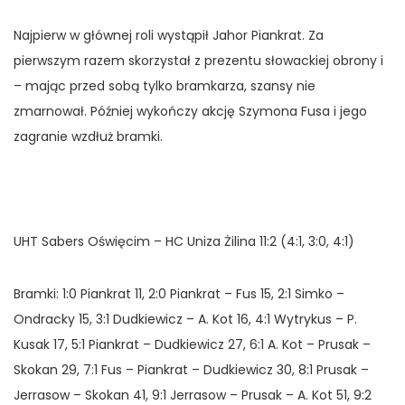
Najpierw w głównej roli wystąpił Jahor Piankrat. Za
pierwszym razem skorzystał z prezentu słowackiej obrony i
– mając przed sobą tylko bramkarza, szansy nie
zmarnował. Później wykończy akcję Szymona Fusa i jego
zagranie wzdłuż bramki.
UHT Sabers Oświęcim – HC Uniza Żilina 11:2 (4:1, 3:0, 4:1)
Bramki: 1:0 Piankrat 11, 2:0 Piankrat – Fus 15, 2:1 Simko –
Ondracky 15, 3:1 Dudkiewicz – A. Kot 16, 4:1 Wytrykus – P.
Kusak 17, 5:1 Piankrat – Dudkiewicz 27, 6:1 A. Kot – Prusak –
Skokan 29, 7:1 Fus – Piankrat – Dudkiewicz 30, 8:1 Prusak –
Jerrasow – Skokan 41, 9:1 Jerrasow – Prusak – A. Kot 51, 9:2